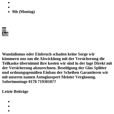
Juli
9th (Montag)
0 comment
09
Juli
Einbruch oder Wandalismus schaden am PKW Glas Kaputt ?
Wandalismus oder Einbruch schaden keine Sorge wir
kümmern uns um die Abwicklung mit der Versicherung die
Teilkasko übernimmt ihre kosten wir sind in der lage Direkt mit
der Versicherung abzurechnen. Beseitigung der Glas Splitter
und ordnungsgemäßen Einbau der Scheiben Garantieren wir
mit unseren namen Autoglasxpert Meister Verglasung.
Sofortmontage 0178 7193018??
Letzte Beiträge
Mercedes GLE Windschutzscheiben tausch
BMW M5
Mobiler Windschutzscheiben tausch VW Transport t5