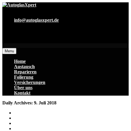
0178 719 30 18
info@autoglasxpert.de
<p style=“text-center:align;color:#fff;“>Damit sie wieder
sicheren durchblick haben erst bei AutoglasXpert
Anfragen</p>
Menu
Home
Austausch
Reparieren
Folierung
Versicherungen
Über uns
Kontakt
Daily Archives: 9. Juli 2018
Home
2018