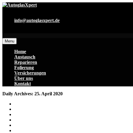
0178 719 30 18
info@autoglasxpert.de
<p style=“text-center:align;color:#fff;“>Damit sie wieder siche
Menu
Home
Austausch
Reparieren
Folierung
Versicherungen
Über uns
Kontakt
Daily Archives: 25. April 2020
Home
2020
April