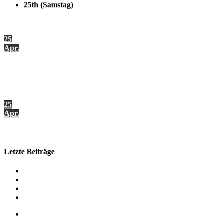
25th (Samstag)
0 comment
25
Apr.
Windschutzscheiben tausch VW Golf 7
0 comment
25
Apr.
Sonnenschutzfolie VW Golf 7 mit HP 05 Tönungsfolie
Letzte Beiträge
Mercedes GLE Windschutzscheiben tausch
BMW M5
Mobiler Windschutzscheiben tausch VW Transport t5
VW Golf 7 Sonnenschutsfolie
Impressum