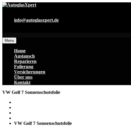
0178 719 30 18
info@autoglasxpert.de
<p style=“text-center:align;color:#fff;“>Damit sie wieder siche
Menu
Home
Austausch
Reparieren
Folierung
Versicherungen
Über uns
Kontakt
VW Golf 7 Sonnenschutsfolie
Home
Allgemein
VW Golf 7 Sonnenschutsfolie