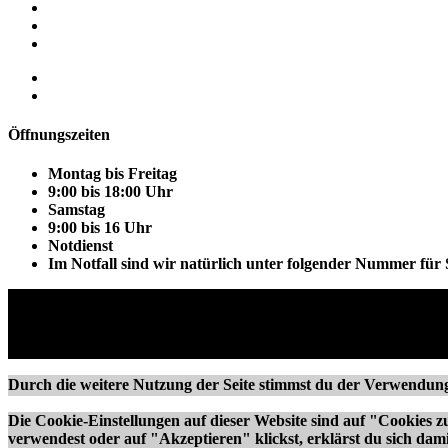
BMW M5
Mobiler Windschutzscheiben tausch VW Transport t5
VW Golf 7 Sonnenschutsfolie
Impressum
Datenschutzerklärung
Öffnungszeiten
Montag bis Freitag
9:00 bis 18:00 Uhr
Samstag
9:00 bis 16 Uhr
Notdienst
Im Notfall sind wir natürlich unter folgender Nummer für 
© 2016 Mechanic, All Rights Reserved
Durch die weitere Nutzung der Seite stimmst du der Verwendun
Die Cookie-Einstellungen auf dieser Website sind auf "Cookies z
verwendest oder auf "Akzeptieren" klickst, erklärst du sich dami