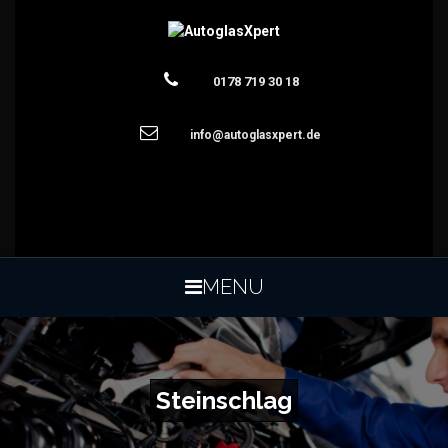
0178 719 30 18
info@autoglasxpert.de
<p style=“text-center:align;color:#fff;“>Damit sie wieder
sicheren durchblick haben erst bei AutoglasXpert
Anfragen</p>
MENU
Steinschlag