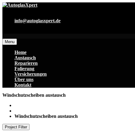
0178 719 30 18
info@autoglasxpert.de
<p style=“text-center:align;color:#fff;“>Damit sie wieder siche
Menu
Home
Austausch
Reparieren
Folierung
Versicherungen
Über uns
Kontakt
Windschutzscheiben austausch
Home
Windschutzscheiben austausch
Project Filter