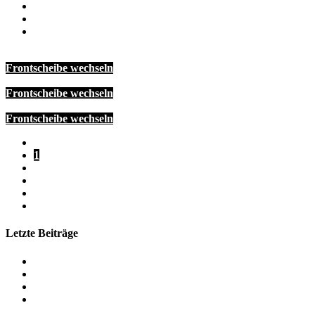
Show All
Steinschlag-Reparatur
Windschutzscheiben austausch
Frontscheibe wechseln
Frontscheibe wechseln
Frontscheibe wechseln
1
2
3
4
Letzte Beiträge
Mercedes GLE Windschutzscheiben tausch
BMW M5
Mobiler Windschutzscheiben tausch VW Transport t5
VW Golf 7 Sonnenschutsfolie