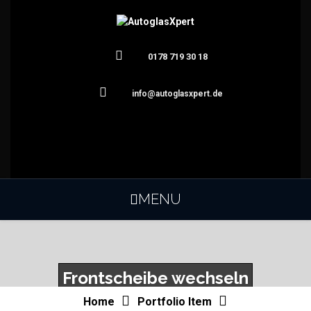
0178 719 30 18
info@autoglasxpert.de
<p style=“text-center:align;color:#fff;“>Damit sie wieder
sicheren durchblick haben erst bei AutoglasXpert
Anfragen</p>
MENU
Frontscheibe wechseln
Home
Portfolio Item